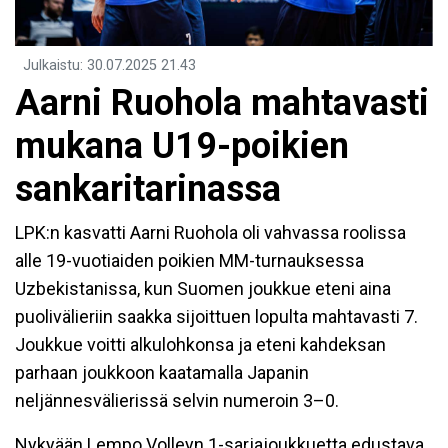
Julkaistu
:
30.07.2025
21.43
Aarni Ruohola mahtavasti
mukana U19-poikien
sankaritarinassa
LPK:n kasvatti Aarni Ruohola oli vahvassa roolissa
alle 19-vuotiaiden poikien MM-turnauksessa
Uzbekistanissa, kun Suomen joukkue eteni aina
puolivälieriin saakka sijoittuen lopulta mahtavasti 7.
Joukkue voitti alkulohkonsa ja eteni kahdeksan
parhaan joukkoon kaatamalla Japanin
neljännesvälierissä selvin numeroin 3–0.
Nykyään Lempo Volleyn 1-sarjajoukkuetta edustava